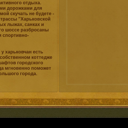
активного отдыха.
ми дорожками для
ой скучать не будете -
 трассы "Харьковской
ых лыжах, санках и
го шоссе разбросаны
и спортивно-
у харьковчан есть
 собственном коттедже
шафтов городского
да мгновенно поможет
ольшого города.