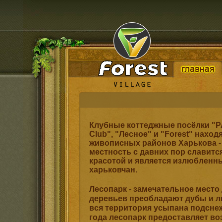
Клубные коттеджные посёлки "P
Club", "Лесное" и "Forest" нахо
живописных районов Харькова - 
местность с давних пор славитс
красотой и является излюбленн
харьковчан.
Лесопарк - замечательное место
деревьев преобладают дубы и л
вся территория усыпана подсне
года лесопарк предоставляет во